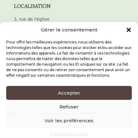
LOCALISATION
3, rue de l'église
67360, Hégeney
Gérer le consentement
Pour offrir les meilleures expériences, nous utilisons des
CONTACT
technologies telles que les cookies pour stocker et/ou accéder aux
informations des appareils. Le fait de consentir à ces technologies
06 10 03 02 54
nous permettra de traiter des données telles que le
comportement de navigation ou les ID uniques sur ce site. Le fait
de ne pas consentir ou de retirer son consentement peut avoir un
bienetre.o.naturailes@gmail.com
effet négatif sur certaines caractéristiques et fonctions.
PRENDRE RENDEZ-VOUS
Accepter
Refuser
Voir les préférences
©️ Stéphanie Dillmann photographe
Politique de cookies